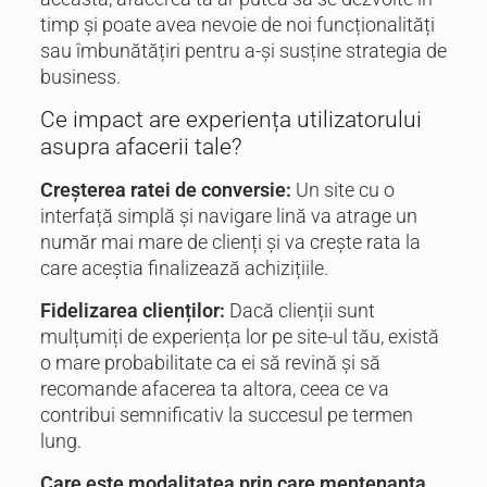
timp și poate avea nevoie de noi funcționalități
sau îmbunătățiri pentru a-și susține strategia de
business.
Ce impact are experiența utilizatorului
asupra afacerii tale?
Creșterea ratei de conversie:
Un site cu o
interfață simplă și navigare lină va atrage un
număr mai mare de clienți și va crește rata la
care aceștia finalizează achizițiile.
Fidelizarea clienților:
Dacă clienții sunt
mulțumiți de experiența lor pe site-ul tău, există
o mare probabilitate ca ei să revină și să
recomande afacerea ta altora, ceea ce va
contribui semnificativ la succesul pe termen
lung.
Care este modalitatea prin care mentenanța