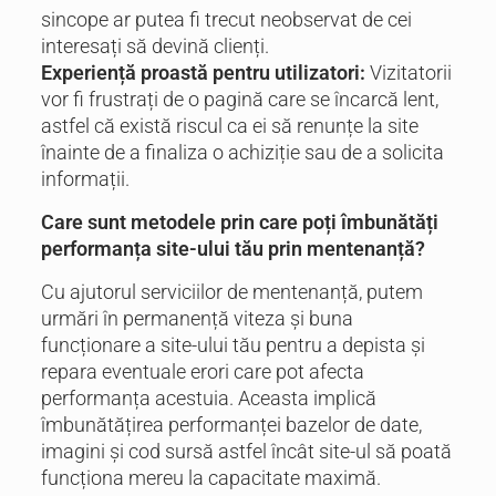
sincope ar putea fi trecut neobservat de cei
interesați să devină clienți.
Experiență proastă pentru utilizatori:
Vizitatorii
vor fi frustrați de o pagină care se încarcă lent,
astfel că există riscul ca ei să renunțe la site
înainte de a finaliza o achiziție sau de a solicita
informații.
Care sunt metodele prin care poți îmbunătăți
performanța site-ului tău prin mentenanță?
Cu ajutorul serviciilor de mentenanță, putem
urmări în permanență viteza și buna
funcționare a site-ului tău pentru a depista și
repara eventuale erori care pot afecta
performanța acestuia. Aceasta implică
îmbunătățirea performanței bazelor de date,
imagini și cod sursă astfel încât site-ul să poată
funcționa mereu la capacitate maximă.