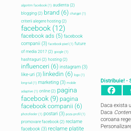
audienta
(2)
algoritm facebook
(1)
brand
(6)
blogging
(2)
chatgpt
(1)
criterii alegere hosting
(2)
facebook
(12)
facebook ads
(5)
facebook
companii
(3)
future
facebook pixel
(1)
of media 2017
(2)
google
(1)
hashtaguri
(2)
hosting
(2)
influenceri
(6)
instagram
(3)
linkedin
(6)
like-uri
(3)
logo
(1)
Distribuie! - 
marketing
(3)
long-tail
(1)
mobile
pagina
online
(2)
adaptive
(1)
facebook
(9)
pagina
Daca exista u
facebook companii
(6)
Daca
Content
postari
(3)
photofeeler
(1)
poza profil
(1)
coroana regel
reclame
promovare facebook
(2)
Personalizare
reclame platite
facebook
(3)