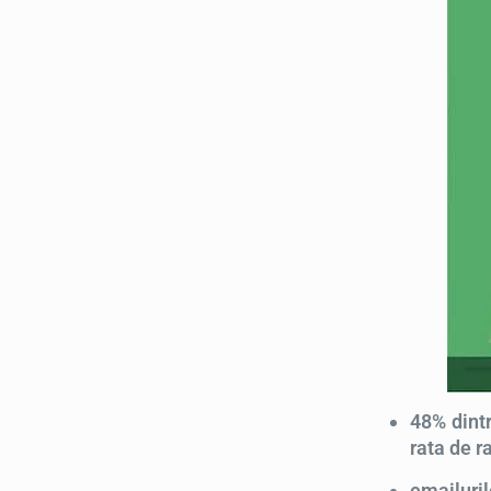
48% dintr
rata de r
emailuril