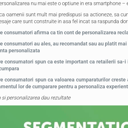
personalizarea nu mai este o optiune in era smartphone – e
 ca oamenii sunt mult mai predispusi sa actioneze, sa c
saje care sunt construite in asa fel incat sa raspunda dorin
re consumatori afirma ca tin cont de personalizarea rec
e consumatori au ales, au recomandat sau au platit mai 
enta personalizata
e consumatori spun ca este important ca retailerii sa-i 
 cumpara
e consumatori spun ca valoarea cumparaturilor creste a
mentul lor de cumparare pentru a personaliza experient
si personalizarea dau rezultate