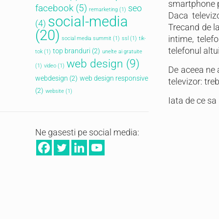
smartphone pe
facebook
(5)
seo
remarketing
(1)
Daca televiz
social-media
(4)
Trecand de la
(20)
intime, telef
social media summit
(1)
ssl
(1)
tik-
telefonul altu
top branduri
(2)
tok
(1)
unelte ai gratuite
web design
(9)
(1)
video
(1)
De aceea ne a
webdesign
(2)
web design responsive
televizor: tr
(2)
website
(1)
Iata de ce sa
Ne gasesti pe social media: