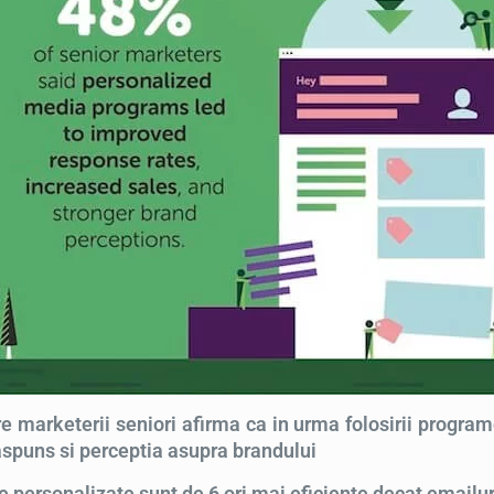
e marketerii seniori afirma ca in urma folosirii program
aspuns si perceptia asupra brandului
e personalizate sunt de 6 ori mai eficiente decat emailu