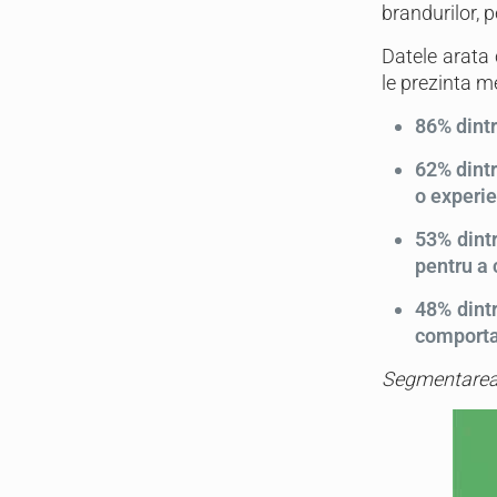
brandurilor, 
Datele arata
le prezinta me
86% dint
62% dintr
o experi
53% dintr
pentru a
48% dintr
comporta
Segmentarea 