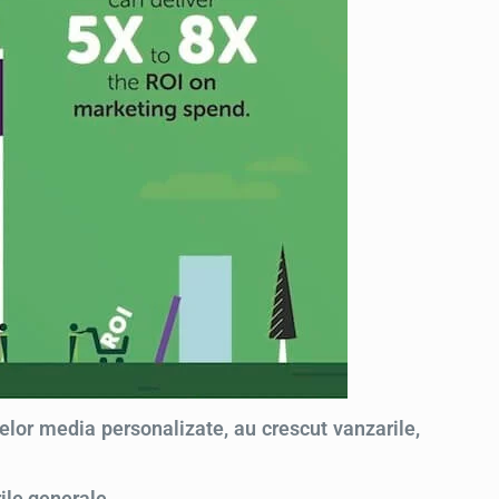
elor media personalizate, au crescut vanzarile,
rile generale