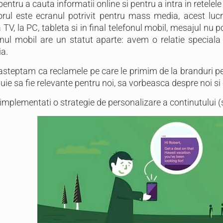
ntru a cauta informatii online si pentru a intra in retelele
orul este ecranul potrivit pentru mass media, acest luc
 TV, la PC, tableta si in final telefonul mobil, mesajul nu p
onul mobil are un statut aparte: avem o relatie speciala
ia.
steptam ca reclamele pe care le primim de la branduri pe t
ebuie sa fie relevante pentru noi, sa vorbeasca despre noi s
 implementati o strategie de personalizare a continutului 